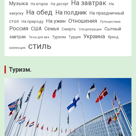
На завтрак
Музыка
На
На второе
На десерт
На обед
На полдник
На праздничный
закуску
Отношения
На ужин
стол
На природу
Путешествия
Россия
США
Семья
Сытный
Смерть
Спецоперации
Украина
завтрак
Туризм
Турция
бренд
Тени для век
стиль
коллекция
Туризм.