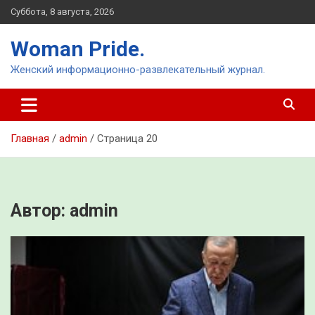
Перейти
Суббота, 8 августа, 2026
к
содержимому
Woman Pride.
Женский информационно-развлекательный журнал.
Главная
admin
Страница 20
Автор:
admin