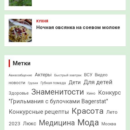
КУХНЯ
Ночная овсянка на соевом молоке
Метки
Актеры
ВСУ
Видео
Быстрый завтрак
Авиасообщение
Для детей
Дети
новости
Грузия
Губная помада
Знаменитости
Конкурс
Здоровье
Кино
"Грильмания с булочками Bagerstat"
Красота
Конкурсные рецепты
Лето
Мода
Медицина
2023
Люкс
Москва