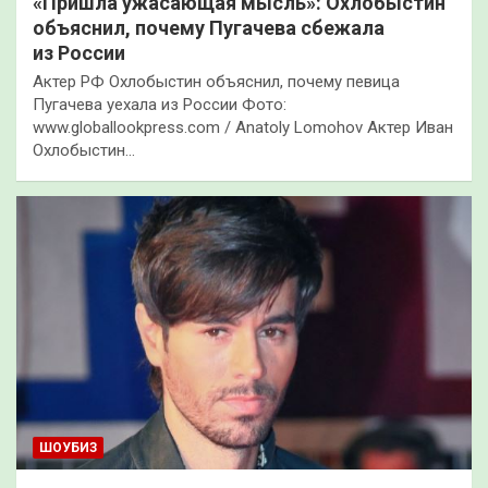
«Пришла ужасающая мысль»: Охлобыстин
объяснил, почему Пугачева сбежала
из России
Актер РФ Охлобыстин объяснил, почему певица
Пугачева уехала из России Фото:
www.globallookpress.com / Anatoly Lomohov Актер Иван
Охлобыстин…
ШОУБИЗ