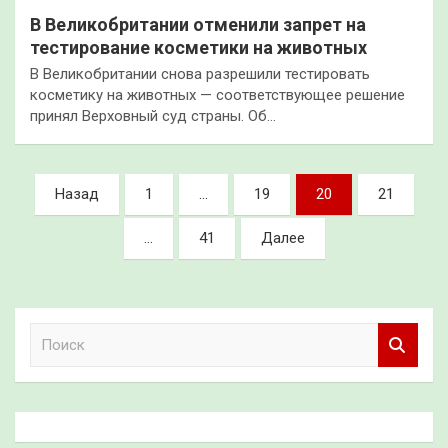
В Великобритании отменили запрет на
тестирование косметики на животных
В Великобритании снова разрешили тестировать
косметику на животных — соответствующее решение
принял Верховный суд страны. Об…
Пагинация
Назад
1
…
19
20
21
записей
…
41
Далее
П
о
и
с
к