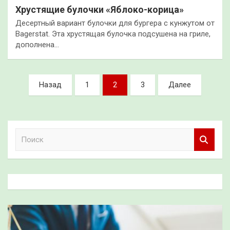
Хрустящие булочки «Яблоко-корица»
Десертный вариант булочки для бургера с кунжутом от
Bagerstat. Эта хрустящая булочка подсушена на гриле,
дополнена…
Пагинация
Назад
1
2
3
Далее
записей
П
о
и
с
к