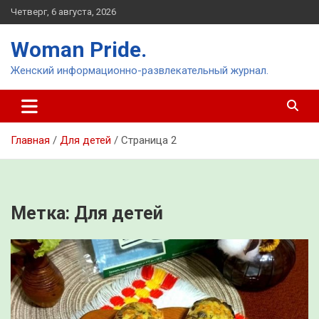
Перейти
Четверг, 6 августа, 2026
к
содержимому
Woman Pride.
Женский информационно-развлекательный журнал.
Главная
Для детей
Страница 2
Метка:
Для детей