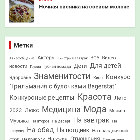
Ночная овсянка на соевом молоке
Метки
Актеры
ВСУ
Видео
Быстрый завтрак
Авиасообщение
Для детей
Дети
новости
Грузия
Губная помада
Знаменитости
Конкурс
Здоровье
Кино
"Грильмания с булочками Bagerstat"
Красота
Конкурсные рецепты
Лето
Мода
Медицина
2023
Люкс
Москва
На завтрак
Музыка
На
На второе
На десерт
На обед
На полдник
На праздничный
закуску
Отношения
На ужин
стол
На природу
Путешествия