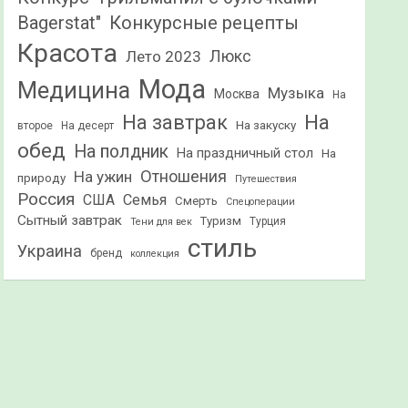
Конкурсные рецепты
Bagerstat"
Красота
Лето 2023
Люкс
Мода
Медицина
Музыка
Москва
На
На
На завтрак
На закуску
второе
На десерт
обед
На полдник
На праздничный стол
На
Отношения
На ужин
природу
Путешествия
Россия
США
Семья
Смерть
Спецоперации
Сытный завтрак
Туризм
Турция
Тени для век
стиль
Украина
бренд
коллекция