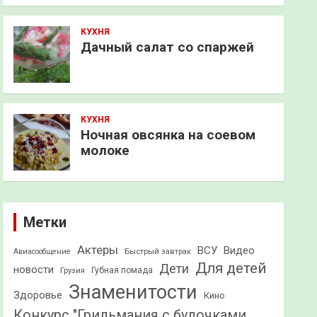
КУХНЯ
Дачный салат со спаржей
КУХНЯ
Ночная овсянка на соевом
молоке
Метки
Актеры
ВСУ
Видео
Быстрый завтрак
Авиасообщение
Для детей
Дети
новости
Грузия
Губная помада
Знаменитости
Здоровье
Кино
Конкурс "Грильмания с булочками