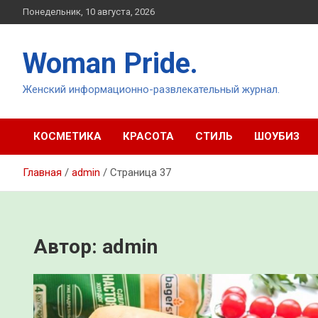
Перейти
Понедельник, 10 августа, 2026
к
содержимому
Woman Pride.
Женский информационно-развлекательный журнал.
КОСМЕТИКА
КРАСОТА
СТИЛЬ
ШОУБИЗ
Главная
admin
Страница 37
Автор:
admin