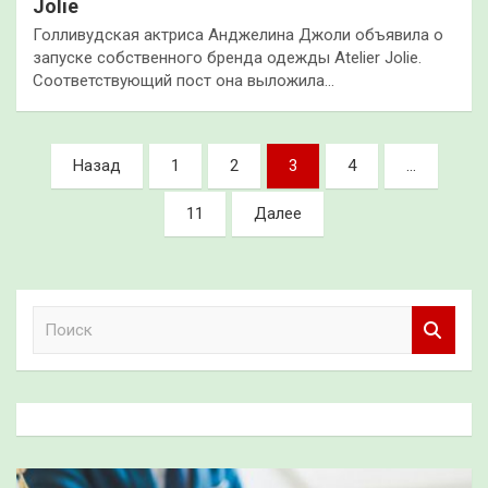
Jolie
Голливудская актриса Анджелина Джоли объявила о
запуске собственного бренда одежды Atelier Jolie.
Соответствующий пост она выложила…
Пагинация
Назад
1
2
3
4
…
записей
11
Далее
П
о
и
с
к