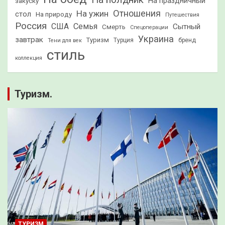
На праздничный
закуску
Отношения
На ужин
стол
На природу
Путешествия
Россия
США
Семья
Сытный
Смерть
Спецоперации
Украина
завтрак
Туризм
Турция
бренд
Тени для век
стиль
коллекция
Туризм.
ТУРИЗМ