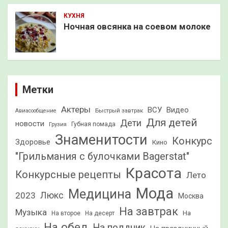
КУХНЯ
Ночная овсянка на соевом молоке
Метки
Актеры
ВСУ
Видео
Быстрый завтрак
Авиасообщение
Для детей
Дети
новости
Грузия
Губная помада
Знаменитости
Конкурс
Здоровье
Кино
"Грильмания с булочками Bagerstat"
Красота
Конкурсные рецепты
Лето
Мода
Медицина
2023
Люкс
Москва
На завтрак
Музыка
На
На второе
На десерт
На обед
На полдник